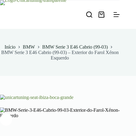
Pular
para
o
Carrinho
conteúdo
de
compras
Início
BMW
BMW Serie 3 E46 Cabrio (99-03)
BMW Serie 3 E46 Cabrio (99-03) – Exterior do Farol Xénon
Esquerdo