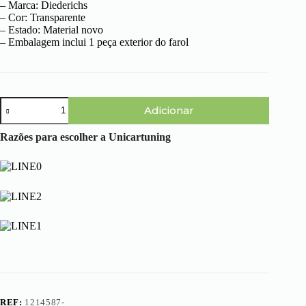
– Marca: Diederichs
– Cor: Transparente
– Estado: Material novo
– Embalagem inclui 1 peça exterior do farol
Quantidade
Adicionar
de
BMW
Serie
Razões para escolher a Unicartuning
3
E46
Cabrio
(99-
03)
-
Exterior
do
Farol
Xénon
Esquerdo
REF:
1214587-