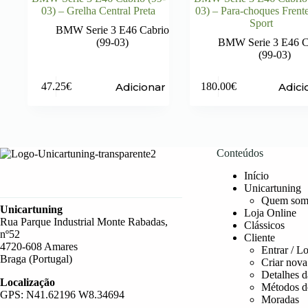
03) – Grelha Central Preta
03) – Para-choques Fren
Sport
BMW Serie 3 E46 Cabrio
(99-03)
BMW Serie 3 E46 C
(99-03)
Adicionar
Adici
47.25
€
180.00
€
Conteúdos
Início
Unicartuning
Quem som
Unicartuning
Loja Online
Rua Parque Industrial Monte Rabadas,
Clássicos
nº52
Cliente
4720-608 Amares
Entrar / L
Braga (Portugal)
Criar nova
Detalhes d
Localização
Métodos d
GPS: N41.62196 W8.34694
Moradas