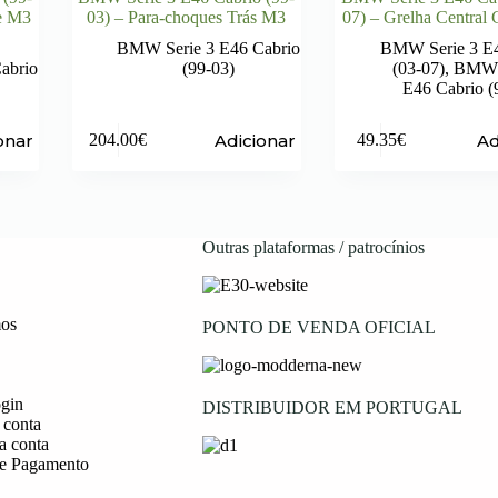
te M3
03) – Para-choques Trás M3
07) – Grelha Central
BMW Serie 3 E46 Cabrio
BMW Serie 3 E4
abrio
(99-03)
(03-07)
,
BMW S
E46 Cabrio (
onar
Adicionar
Ad
204.00
€
49.35
€
Outras plataformas / patrocínios
os
PONTO DE VENDA OFICIAL
ogin
DISTRIBUIDOR EM PORTUGAL
 conta
a conta
e Pagamento