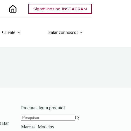
Sigam-nos no INSTAGRAM
Cliente
Falar connosco!
Procura algum produto?
Sem
t Bar
Marcas | Modelos
resultados