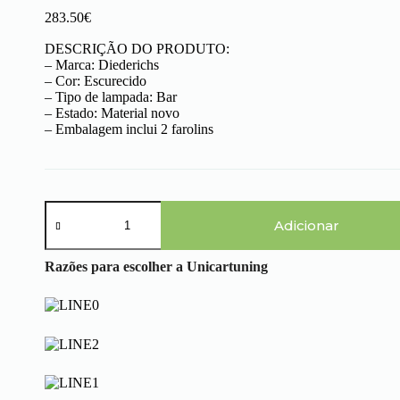
283.50
€
DESCRIÇÃO DO PRODUTO:
– Marca: Diederichs
– Cor: Escurecido
– Tipo de lampada: Bar
– Estado: Material novo
– Embalagem inclui 2 farolins
Quantidade
de
Adicionar
BMW
Serie
Razões para escolher a Unicartuning
3
E46
Cabrio
(99-
03)
-
Farolins
Escurecidos
Light