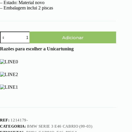
– Estado: Material novo
– Embalagem inclui 2 piscas
Quantidade
Adicionar
de
BMW
Serie
Razões para escolher a Unicartuning
3
E46
Cabrio
(99-
03)
-
Piscas
Laterais
Pretos
REF:
1214179-
CATEGORIA:
BMW SERIE 3 E46 CABRIO (99-03)