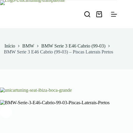
Pular
para
o
Carrinho
conteúdo
de
compras
Início
BMW
BMW Serie 3 E46 Cabrio (99-03)
BMW Serie 3 E46 Cabrio (99-03) – Piscas Laterais Pretos