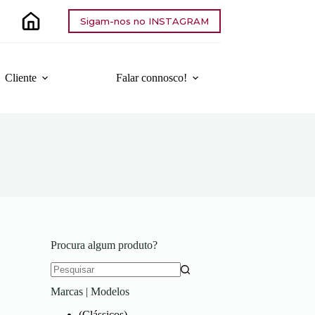
Sigam-nos no INSTAGRAM
Cliente
Falar connosco!
Procura algum produto?
Sem
Marcas | Modelos
resultados
(Clássicos)