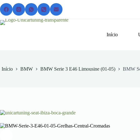
Pular
para
o
conteúdo
Início
Início
BMW
BMW Serie 3 E46 Limousine (01-05)
BMW Ser