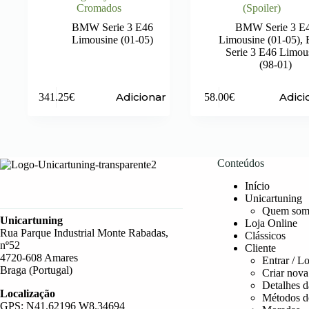
Cromados
(Spoiler)
BMW Serie 3 E46
BMW Serie 3 E
Limousine (01-05)
Limousine (01-05)
,
Serie 3 E46 Limou
(98-01)
Adicionar
Adici
341.25
€
58.00
€
Conteúdos
Início
Unicartuning
Quem som
Unicartuning
Loja Online
Rua Parque Industrial Monte Rabadas,
Clássicos
nº52
Cliente
4720-608 Amares
Entrar / L
Braga (Portugal)
Criar nova
Detalhes d
Localização
Métodos d
GPS: N41.62196 W8.34694