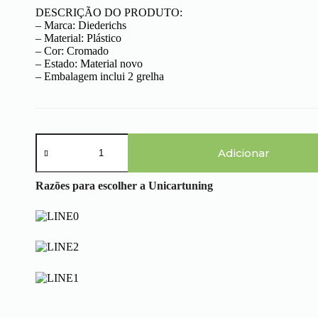
DESCRIÇÃO DO PRODUTO:
– Marca: Diederichs
– Material: Plástico
– Cor: Cromado
– Estado: Material novo
– Embalagem inclui 2 grelha
Quantidade
de
Adicionar
BMW
Serie
Razões para escolher a Unicartuning
3
E46
(01-
05)
-
Grelhas
Central
Cromadas