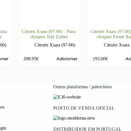
ara-
Citroën Xsara (97-00) – Para-
Citroën Xsara (97-00)
r
choques Trás Zolder
choques Frente Ra
-00)
Citroën Xsara (97-00)
Citroën Xsara 
onar
Adicionar
Ad
208.95
€
193.00
€
Outras plataformas / patrocínios
os
PONTO DE VENDA OFICIAL
ogin
DISTRIBUIDOR EM PORTUGAL