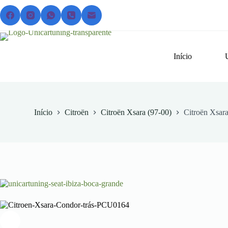
Pular
para
o
conteúdo
Início
Início
Citroën
Citroën Xsara (97-00)
Citroën Xsara