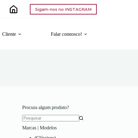
Sigam-nos no INSTAGRAM
Cliente
Falar connosco!
Procura algum produto?
Sem
Marcas | Modelos
resultados
(Clássicos)