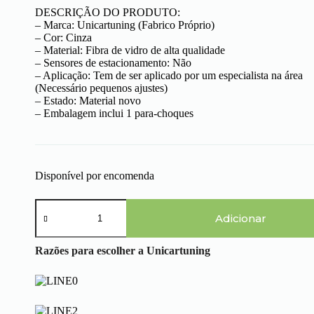
DESCRIÇÃO DO PRODUTO:
– Marca: Unicartuning (Fabrico Próprio)
– Cor: Cinza
– Material: Fibra de vidro de alta qualidade
– Sensores de estacionamento: Não
– Aplicação: Tem de ser aplicado por um especialista na área
(Necessário pequenos ajustes)
– Estado: Material novo
– Embalagem inclui 1 para-choques
Disponível por encomenda
Quantidade
de
Adicionar
Citroën
Xsara
Razões para escolher a Unicartuning
(97-
00)
-
Para-
choques
Trás