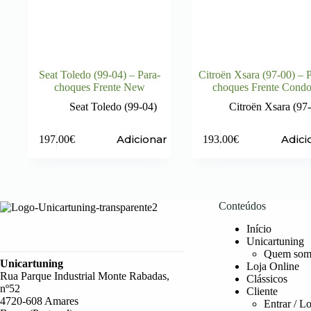
Seat Toledo (99-04) – Para-
Citroën Xsara (97-00) – P
choques Frente New
choques Frente Condo
Seat Toledo (99-04)
Citroën Xsara (97
Adicionar
Adici
197.00
€
193.00
€
Conteúdos
Início
Unicartuning
Quem som
Unicartuning
Loja Online
Rua Parque Industrial Monte Rabadas,
Clássicos
nº52
Cliente
4720-608 Amares
Entrar / L