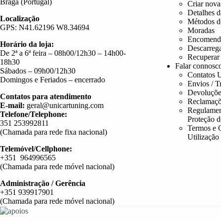
Braga (Portugal)
Criar nova
Detalhes d
Localização
Métodos d
GPS: N41.62196 W8.34694
Moradas
Encomend
Horário da loja:
Descarreg
De 2ª a 6ª feira – 08h00/12h30 – 14h00-
Recuperar
18h30
Falar connosc
Sábados – 09h00/12h30
Contatos U
Domingos e Feriados – encerrado
Envios / T
Devoluçõe
Contatos para atendimento
Reclamaçõ
E-mail:
geral@unicartuning.com
Regulamen
Telefone/Telephone:
Proteção 
351 253992811
Termos e 
(Chamada para rede fixa nacional)
Utilização
Telemóvel/Cellphone:
+351 964996565
(Chamada para rede móvel nacional)
Administração / Gerência
+351 939917901
(Chamada para rede móvel nacional)