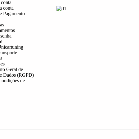
 conta
a conta
e Pagamento
as
amentos
 senha
o!
nicartuning
ransporte
s
es
to Geral de
de Dados (RGPD)
Condições de