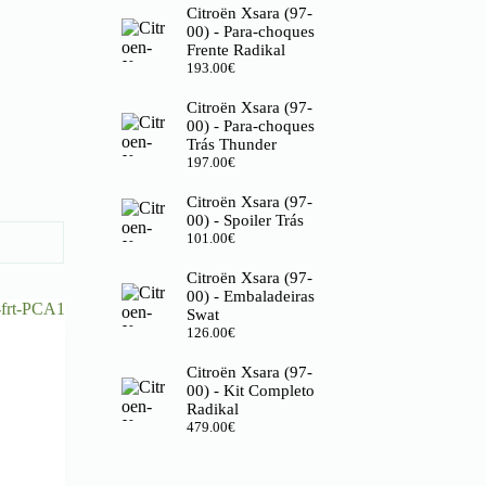
Citroën Xsara (97-
00) - Para-choques
Frente Radikal
193.00
€
Citroën Xsara (97-
00) - Para-choques
Trás Thunder
197.00
€
Citroën Xsara (97-
00) - Spoiler Trás
101.00
€
Citroën Xsara (97-
00) - Embaladeiras
Swat
126.00
€
Citroën Xsara (97-
00) - Kit Completo
Radikal
479.00
€