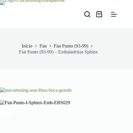
Pular
para
o
Carrinho
conteúdo
de
compras
Início
Fiat
Fiat Punto (93-99)
Fiat Punto (93-99) – Embaladeiras Sphinx