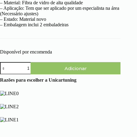
– Material: Fibra de vidro de alta qualidade
– Aplicação: Tem que ser aplicado por um especialista na área
(Necessário ajustes)
– Estado: Material novo
– Embalagem inclui 2 embaladeiras
Disponível por encomenda
Quantidade
Adicionar
de
Fiat
Punto
Razões para escolher a Unicartuning
(93-
99)
-
Embaladeiras
Sphinx