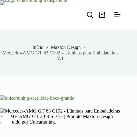
Pular
para
o
Carrinho
conteúdo
de
compras
Início
Maxton Design
Mercedes-AMG GT 63 C192 – Lâminas para Embaladeiras
V.1