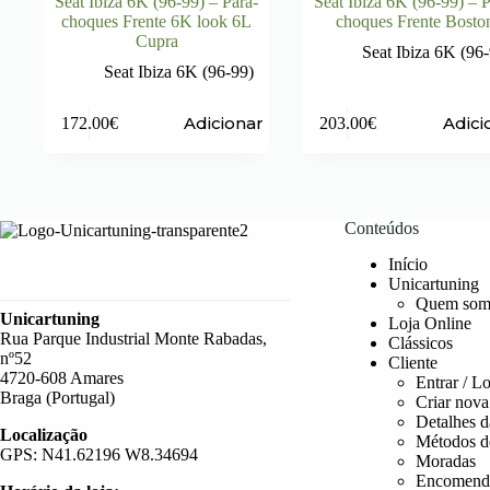
Seat Ibiza 6K (96-99) – Para-
Seat Ibiza 6K (96-99) – P
choques Frente 6K look 6L
choques Frente Bosto
Cupra
Seat Ibiza 6K (96
Seat Ibiza 6K (96-99)
Adicionar
Adici
172.00
€
203.00
€
Conteúdos
Início
Unicartuning
Quem som
Unicartuning
Loja Online
Rua Parque Industrial Monte Rabadas,
Clássicos
nº52
Cliente
4720-608 Amares
Entrar / L
Braga (Portugal)
Criar nova
Detalhes d
Localização
Métodos d
GPS: N41.62196 W8.34694
Moradas
Encomend