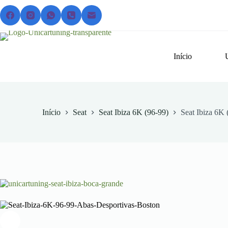
Pular
para
o
conteúdo
Início
Início
Seat
Seat Ibiza 6K (96-99)
Seat Ibiza 6K 