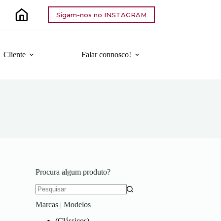
Sigam-nos no INSTAGRAM
Cliente
Falar connosco!
Procura algum produto?
Sem
Marcas | Modelos
resultados
(Clássicos)