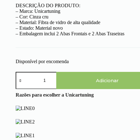
DESCRIÇÃO DO PRODUTO:
– Marca: Unicartuning
– Cor: Cinza cru
– Material: Fibra de vidro de alta qualidade
– Estado: Material novo
– Embalagem inclui 2 Abas Frontais e 2 Abas Traseiras
Disponível por encomenda
Quantidade
de
Adicionar
Seat
Ibiza
Razões para escolher a Unicartuning
6K
(96-
99)
-
Abas
Desportivas
Boston