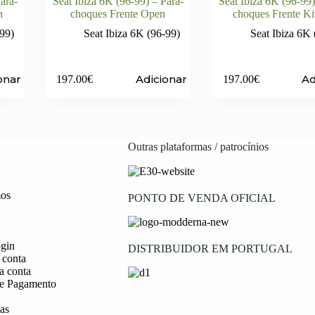
ara-
Seat Ibiza 6K (96-99) – Para-
Seat Ibiza 6K (96-99)
n
choques Frente Open
choques Frente Ki
-99)
Seat Ibiza 6K (96-99)
Seat Ibiza 6K 
onar
Adicionar
Ad
197.00
€
197.00
€
Outras plataformas / patrocínios
os
PONTO DE VENDA OFICIAL
ogin
DISTRIBUIDOR EM PORTUGAL
 conta
a conta
e Pagamento
as