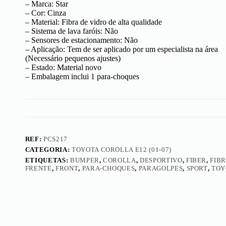
– Marca: Star
– Cor: Cinza
– Material: Fibra de vidro de alta qualidade
– Sistema de lava faróis: Não
– Sensores de estacionamento: Não
– Aplicação: Tem de ser aplicado por um especialista na área
(Necessário pequenos ajustes)
– Estado: Material novo
– Embalagem inclui 1 para-choques
REF:
PCS217
CATEGORIA:
TOYOTA COROLLA E12 (01-07)
ETIQUETAS:
BUMPER
,
COROLLA
,
DESPORTIVO
,
FIBER
,
FIB
FRENTE
,
FRONT
,
PARA-CHOQUES
,
PARAGOLPES
,
SPORT
,
TOY