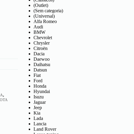
(Outlet)
(Sem categoria)
(Universal)
Alfa Romeo
Audi
BMW
Chevrolet
Chrysler
Citroën
Dacia
Daewoo
Daihatsu
Datsun
Fiat
Ford
Honda
Hyundai
RA
,
Isuzu
OTA
Jaguar
Jeep
Kia
Lada
Lancia
Land Rover