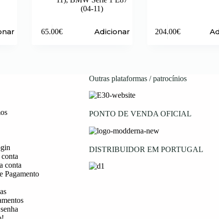
(04-11)
onar
Adicionar
Ad
65.00
€
204.00
€
Outras plataformas / patrocínios
os
PONTO DE VENDA OFICIAL
ogin
DISTRIBUIDOR EM PORTUGAL
 conta
a conta
e Pagamento
as
amentos
 senha
o!