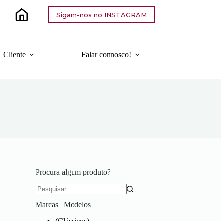
Sigam-nos no INSTAGRAM
Cliente
Falar connosco!
Procura algum produto?
Sem
Marcas | Modelos
resultados
(Clássicos)