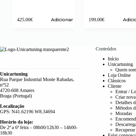
Adicionar
Adici
425.00
€
199.00
€
Conteúdos
Início
Unicartuning
Quem som
Unicartuning
Loja Online
Rua Parque Industrial Monte Rabadas,
Clássicos
nº52
Cliente
4720-608 Amares
Entrar / L
Braga (Portugal)
Criar nova
Detalhes d
Localização
Métodos d
GPS: N41.62196 W8.34694
Moradas
Encomend
Horário da loja:
Descarreg
De 2ª a 6ª feira – 08h00/12h30 – 14h00-
Recuperar
18h30
Falar connosc