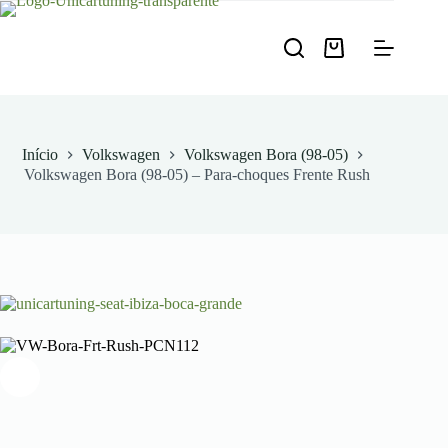
Pular
para
o
Carrinho
conteúdo
de
compras
Início
Volkswagen
Volkswagen Bora (98-05)
Volkswagen Bora (98-05) – Para-choques Frente Rush