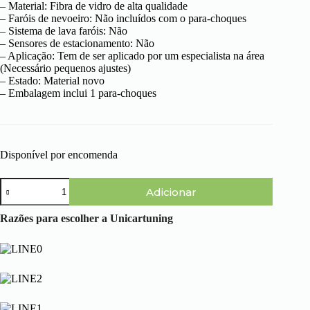
– Material: Fibra de vidro de alta qualidade
– Faróis de nevoeiro: Não incluídos com o para-choques
– Sistema de lava faróis: Não
– Sensores de estacionamento: Não
– Aplicação: Tem de ser aplicado por um especialista na área
(Necessário pequenos ajustes)
– Estado: Material novo
– Embalagem inclui 1 para-choques
Disponível por encomenda
Quantidade
Adicionar
de
Volkswagen
Bora
Razões para escolher a Unicartuning
(98-
05)
-
Para-
choques
Frente
Rush