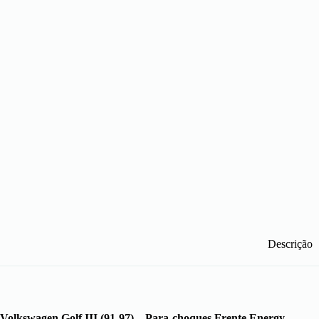
Descrição
Volkswagen Golf III (91-97) – Para-choques Frente Energy