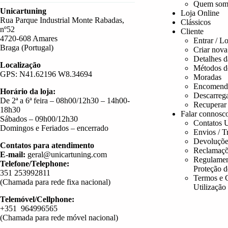
Quem som
Unicartuning
Loja Online
Rua Parque Industrial Monte Rabadas,
Clássicos
nº52
Cliente
4720-608 Amares
Entrar / L
Braga (Portugal)
Criar nova
Detalhes d
Localização
Métodos d
GPS: N41.62196 W8.34694
Moradas
Encomend
Horário da loja:
Descarreg
De 2ª a 6ª feira – 08h00/12h30 – 14h00-
Recuperar
18h30
Falar connosc
Sábados – 09h00/12h30
Contatos U
Domingos e Feriados – encerrado
Envios / T
Devoluçõe
Contatos para atendimento
Reclamaçõ
E-mail:
geral@unicartuning.com
Regulamen
Telefone/Telephone:
Proteção 
351 253992811
Termos e 
(Chamada para rede fixa nacional)
Utilização
Telemóvel/Cellphone:
+351 964996565
(Chamada para rede móvel nacional)