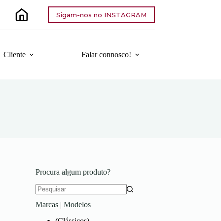
Sigam-nos no INSTAGRAM
Cliente
Falar connosco!
Procura algum produto?
Sem
Marcas | Modelos
resultados
(Clássicos)