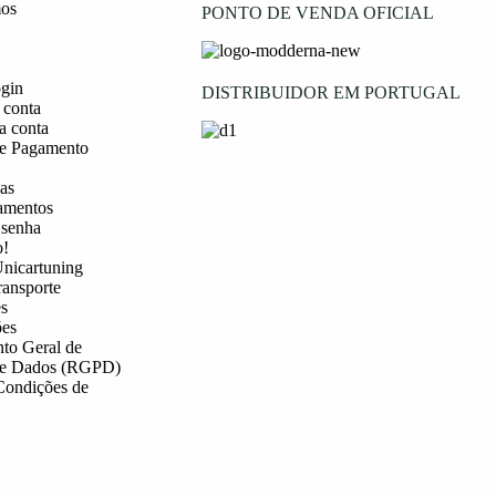
os
PONTO DE VENDA OFICIAL
ogin
DISTRIBUIDOR EM PORTUGAL
 conta
a conta
e Pagamento
as
amentos
 senha
o!
nicartuning
ransporte
s
es
to Geral de
de Dados (RGPD)
Condições de