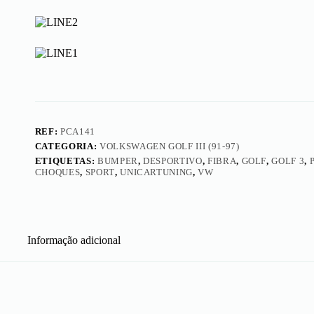
Para-
choques
Frente
Energy
REF:
PCA141
CATEGORIA:
VOLKSWAGEN GOLF III (91-97)
ETIQUETAS:
BUMPER
,
DESPORTIVO
,
FIBRA
,
GOLF
,
GOLF 3
,
CHOQUES
,
SPORT
,
UNICARTUNING
,
VW
Informação adicional