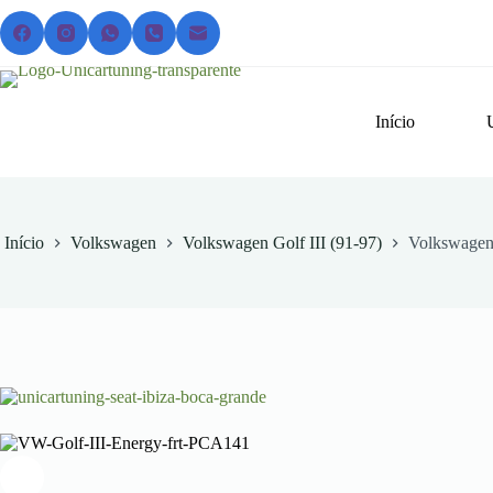
Pular
para
o
conteúdo
Início
Início
Volkswagen
Volkswagen Golf III (91-97)
Volkswagen 