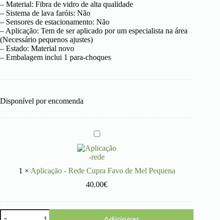
– Material: Fibra de vidro de alta qualidade
– Sistema de lava faróis: Não
– Sensores de estacionamento: Não
– Aplicação: Tem de ser aplicado por um especialista na área
(Necessário pequenos ajustes)
– Estado: Material novo
– Embalagem inclui 1 para-choques
Disponível por encomenda
A
p
l
i
c
1
×
Aplicação - Rede Cupra Favo de Mel Pequena
a
40.00
ç
€
ã
o
-
Quantidade
R
Adicionar