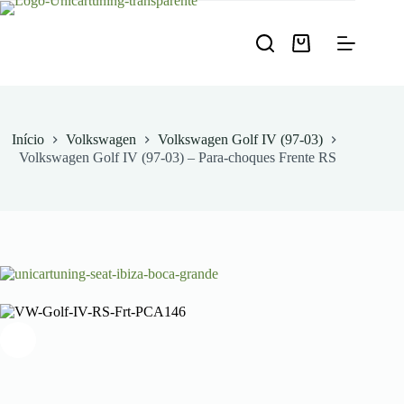
Pular
para
o
Carrinho
conteúdo
de
compras
Início
Volkswagen
Volkswagen Golf IV (97-03)
Volkswagen Golf IV (97-03) – Para-choques Frente RS