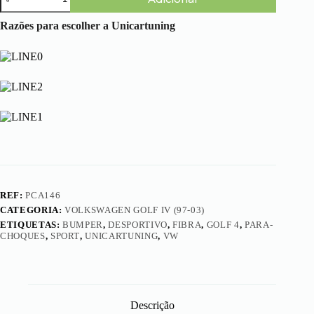
de
e
Volkswagen
d
Golf
Razões para escolher a Unicartuning
e
IV
C
(97-
u
03)
p
-
r
Para-
a
choques
F
Frente
a
RS
v
o
d
e
M
e
REF:
PCA146
l
CATEGORIA:
VOLKSWAGEN GOLF IV (97-03)
P
e
ETIQUETAS:
BUMPER
,
DESPORTIVO
,
FIBRA
,
GOLF 4
,
PARA-
q
CHOQUES
,
SPORT
,
UNICARTUNING
,
VW
u
e
n
a
Descrição