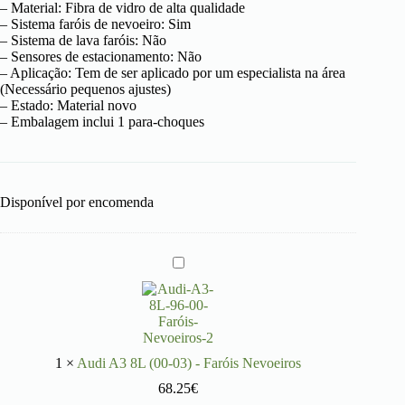
– Material: Fibra de vidro de alta qualidade
– Sistema faróis de nevoeiro: Sim
– Sistema de lava faróis: Não
– Sensores de estacionamento: Não
– Aplicação: Tem de ser aplicado por um especialista na área
(Necessário pequenos ajustes)
– Estado: Material novo
– Embalagem inclui 1 para-choques
Disponível por encomenda
A
u
d
i
A
3
8
1
×
Audi A3 8L (00-03) - Faróis Nevoeiros
L
(
68.25
€
0