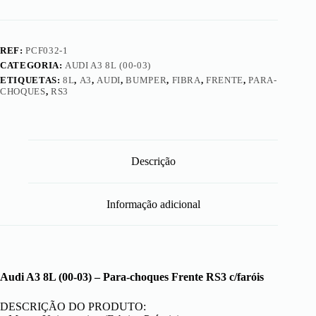
o
n
t
a
REF:
PCF032-1
l
CATEGORIA:
AUDI A3 8L (00-03)
R
S
ETIQUETAS:
8L
,
A3
,
AUDI
,
BUMPER
,
FIBRA
,
FRENTE
,
PARA-
3
CHOQUES
,
RS3
Descrição
Informação adicional
Audi A3 8L (00-03) – Para-choques Frente RS3 c/faróis
DESCRIÇÃO DO PRODUTO: