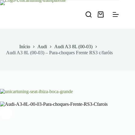
Pular
para
o
Carrinho
conteúdo
de
compras
Início
Audi
Audi A3 8L (00-03)
Audi A3 8L (00-03) – Para-choques Frente RS3 c/faróis