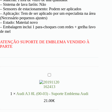
– Sistema de lava faróis: Não
– Sensores de estacionamento: Podem ser aplicados
– Aplicação: Tem de ser aplicado por um especialista na área
(Necessário pequenos ajustes)
– Estado: Material novo
– Embalagem inclui 1 para-choques com redes + grelha favo
de mel
ATENÇÃO SUPORTE DE EMBLEMA VENDIDO À
PARTE
A
u
d
i
A
1
×
Audi A3 8L (00-03) - Suporte Emblema Audi
3
21.00
8
€
L
(