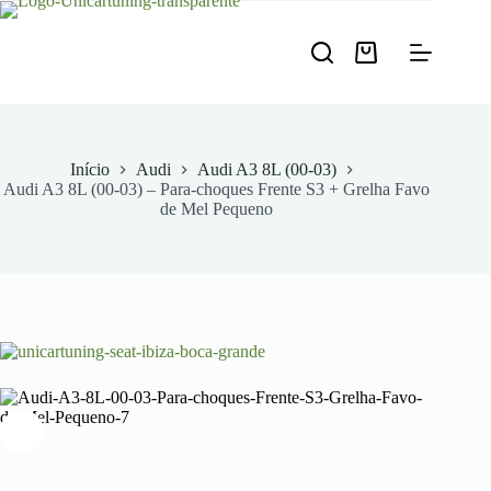
Pular
para
o
Carrinho
conteúdo
de
compras
Início
Audi
Audi A3 8L (00-03)
Audi A3 8L (00-03) – Para-choques Frente S3 + Grelha Favo
de Mel Pequeno