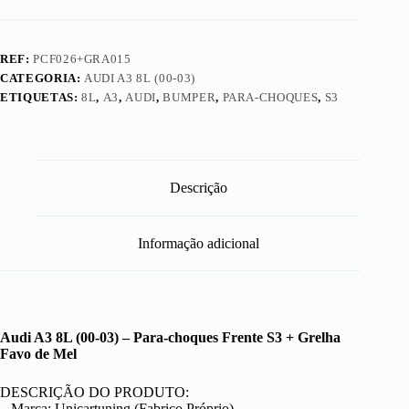
o
Favo
e
de
i
Mel
r
Pequeno
REF:
PCF026+GRA015
o
s
CATEGORIA:
AUDI A3 8L (00-03)
ETIQUETAS:
8L
,
A3
,
AUDI
,
BUMPER
,
PARA-CHOQUES
,
S3
Descrição
Informação adicional
Audi A3 8L (00-03) – Para-choques Frente S3 + Grelha
Favo de Mel
DESCRIÇÃO DO PRODUTO:
– Marca: Unicartuning (Fabrico Próprio)