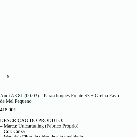
Audi A3 8L (00-03) – Para-choques Frente S3 + Grelha Favo
de Mel Pequeno
418.00
€
DESCRIÇÃO DO PRODUTO:
– Marca: Unicartuning (Fabrico Próprio)
– Cor: Cinza
– Material: Fibra de vidro de alta qualidade