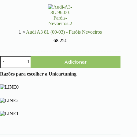
u
d
i
A
3
8
1
×
Audi A3 8L (00-03) - Faróis Nevoeiros
L
(
68.25
€
0
0
-
Quantidade
0
Adicionar
de
3
Audi
)
A3
Razões para escolher a Unicartuning
-
8L
F
(00-
a
03)
r
-
ó
Para-
i
choques
s
Frente
N
S3
e
v
o
e