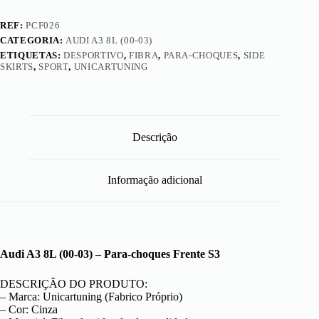
i
r
REF:
PCF026
o
s
CATEGORIA:
AUDI A3 8L (00-03)
ETIQUETAS:
DESPORTIVO
,
FIBRA
,
PARA-CHOQUES
,
SIDE
SKIRTS
,
SPORT
,
UNICARTUNING
Descrição
Informação adicional
Audi A3 8L (00-03) – Para-choques Frente S3
DESCRIÇÃO DO PRODUTO:
– Marca: Unicartuning (Fabrico Próprio)
– Cor: Cinza