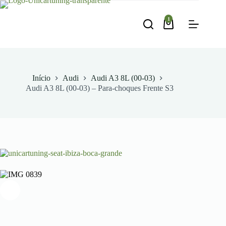
Pular
para
1
o
Carrinho
conteúdo
de
compras
Início
Audi
Audi A3 8L (00-03)
Audi A3 8L (00-03) – Para-choques Frente S3