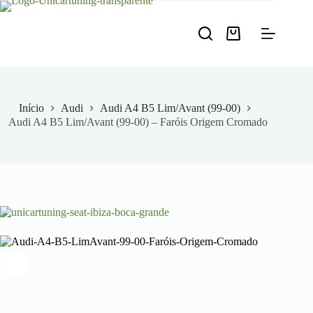
Pular
para
o
Carrinho
conteúdo
de
compras
Início
Audi
Audi A4 B5 Lim/Avant (99-00)
Audi A4 B5 Lim/Avant (99-00) – Faróis Origem Cromado