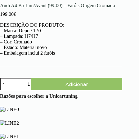
Audi A4 B5 Lim/Avant (99-00) – Faróis Origem Cromado
199.00
€
DESCRIÇÃO DO PRODUTO:
– Marca: Depo / TYC
– Lampada: H7/H7
– Cor: Cromado
– Estado: Material novo
– Embalagem inclui 2 faróis
Quantidade
Adicionar
de
Audi
A4
Razões para escolher a Unicartuning
B5
Lim/Avant
(99-
00)
-
Faróis
Origem
Cromado