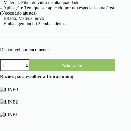
– Material: Fibra de vidro de alta qualidade
– Aplicação: Tem que ser aplicado por um especialista na área
(Necessário ajustes)
– Estado: Material novo
– Embalagem inclui 2 embaladeiras
Disponível por encomenda
Quantidade
Adicionar
de
Audi
A4
Razões para escolher a Unicartuning
B6
(00-
04)
-
Embaladeiras
RS