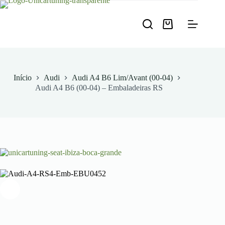
Pular
para
o
Carrinho
conteúdo
de
compras
Início
Audi
Audi A4 B6 Lim/Avant (00-04)
Audi A4 B6 (00-04) – Embaladeiras RS