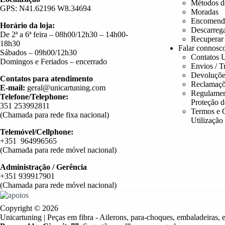
Métodos d
GPS: N41.62196 W8.34694
Moradas
Encomend
Horário da loja:
Descarreg
De 2ª a 6ª feira – 08h00/12h30 – 14h00-
Recuperar
18h30
Falar connosc
Sábados – 09h00/12h30
Contatos U
Domingos e Feriados – encerrado
Envios / T
Devoluçõe
Contatos para atendimento
Reclamaçõ
E-mail:
geral@unicartuning.com
Regulamen
Telefone/Telephone:
Proteção 
351 253992811
Termos e 
(Chamada para rede fixa nacional)
Utilização
Telemóvel/Cellphone:
+351 964996565
(Chamada para rede móvel nacional)
Administração / Gerência
+351 939917901
(Chamada para rede móvel nacional)
Copyright © 2026
Unicartuning | Peças em fibra - Ailerons, para-choques, embaladeiras, e