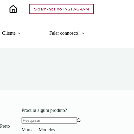
Sigam-nos no INSTAGRAM
Cliente
Falar connosco!
Procura algum produto?
Sem
Preto
Marcas | Modelos
resultados