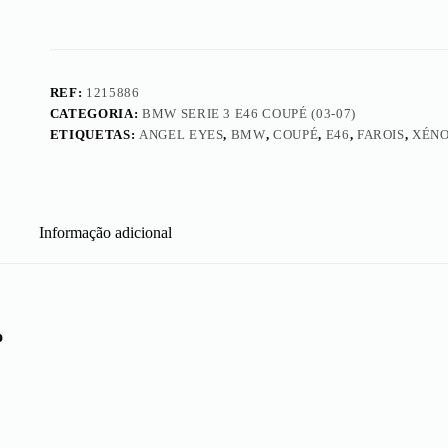
Eyes
Preto
REF:
1215886
CATEGORIA:
BMW SERIE 3 E46 COUPÉ (03-07)
ETIQUETAS:
ANGEL EYES
,
BMW
,
COUPÉ
,
E46
,
FAROIS
,
XÉN
Informação adicional
o