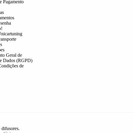
e Pagamento
as
amentos
 senha
o!
nicartuning
ransporte
s
es
to Geral de
de Dados (RGPD)
Condições de
 difusores.