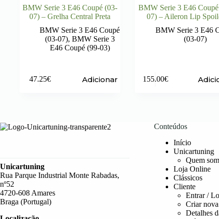
BMW Serie 3 E46 Coupé (03-
BMW Serie 3 E46 Coupé 
07) – Grelha Central Preta
07) – Aileron Lip Spoil
BMW Serie 3 E46 Coupé
BMW Serie 3 E46 
(03-07)
,
BMW Serie 3
(03-07)
E46 Coupé (99-03)
Adicionar
Adici
47.25
€
155.00
€
Conteúdos
Início
Unicartuning
Quem som
Unicartuning
Loja Online
Rua Parque Industrial Monte Rabadas,
Clássicos
nº52
Cliente
4720-608 Amares
Entrar / L
Braga (Portugal)
Criar nova
Detalhes d
Localização