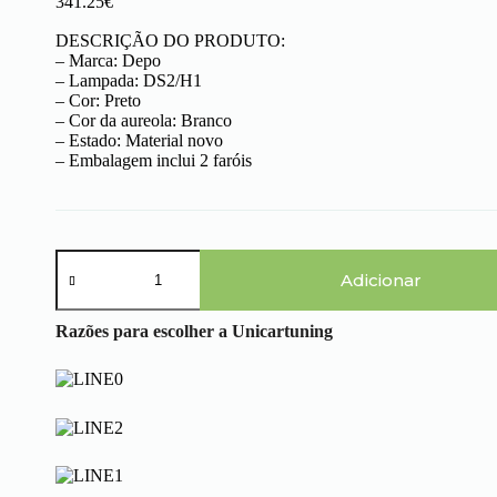
341.25
€
DESCRIÇÃO DO PRODUTO:
– Marca: Depo
– Lampada: DS2/H1
– Cor: Preto
– Cor da aureola: Branco
– Estado: Material novo
– Embalagem inclui 2 faróis
Quantidade
de
Adicionar
BMW
Serie
Razões para escolher a Unicartuning
3
E46
Coupé
(03-
07)
-
Faróis
Xénon
Angel