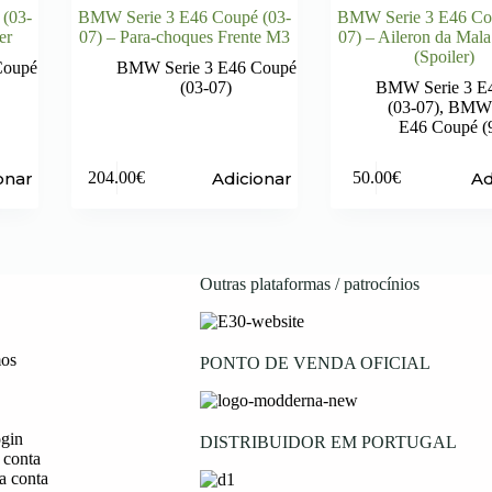
(03-
BMW Serie 3 E46 Coupé (03-
BMW Serie 3 E46 Co
er
07) – Para-choques Frente M3
07) – Aileron da Mal
(Spoiler)
Coupé
BMW Serie 3 E46 Coupé
(03-07)
BMW Serie 3 E
(03-07)
,
BMW S
E46 Coupé (
onar
Adicionar
Ad
204.00
€
50.00
€
Outras plataformas / patrocínios
os
PONTO DE VENDA OFICIAL
ogin
DISTRIBUIDOR EM PORTUGAL
 conta
a conta