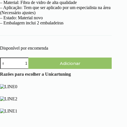
– Material: Fibra de vidro de alta qualidade
– Aplicação: Tem que ser aplicado por um especialista na área
(Necessário ajustes)
– Estado: Material novo
– Embalagem inclui 2 embaladeiras
Disponível por encomenda
Quantidade
Adicionar
de
BMW
Serie
Razões para escolher a Unicartuning
3
E46
Touring
(01-
05)
-
Embaladeiras
M-
Look