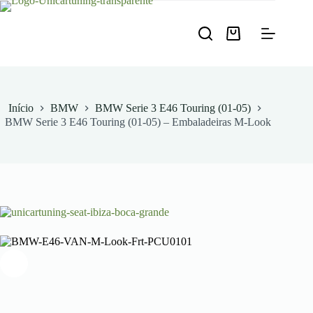
Pular
para
o
Carrinho
conteúdo
de
compras
Início
BMW
BMW Serie 3 E46 Touring (01-05)
BMW Serie 3 E46 Touring (01-05) – Embaladeiras M-Look