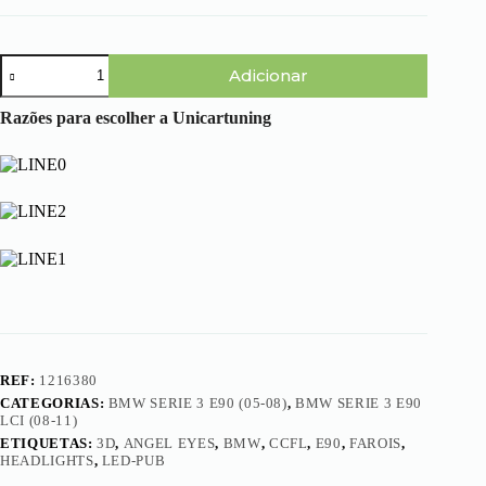
Quantidade
Adicionar
de
BMW
Serie
Razões para escolher a Unicartuning
3
E90
(05-
11)
-
Faróis
Angel
Eyes
3D
CCFL
Pretos
(Pisca
em
LED)
REF:
1216380
CATEGORIAS:
BMW SERIE 3 E90 (05-08)
,
BMW SERIE 3 E90
LCI (08-11)
ETIQUETAS:
3D
,
ANGEL EYES
,
BMW
,
CCFL
,
E90
,
FAROIS
,
HEADLIGHTS
,
LED-PUB