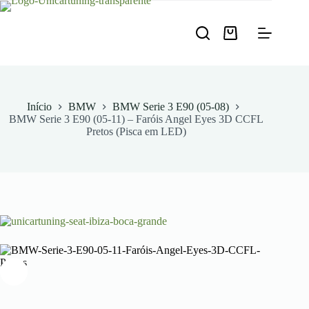
Pular
para
o
Carrinho
conteúdo
de
compras
Início
BMW
BMW Serie 3 E90 (05-08)
BMW Serie 3 E90 (05-11) – Faróis Angel Eyes 3D CCFL
Pretos (Pisca em LED)