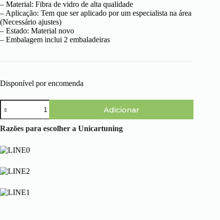
– Material: Fibra de vidro de alta qualidade
– Aplicação: Tem que ser aplicado por um especialista na área
(Necessário ajustes)
– Estado: Material novo
– Embalagem inclui 2 embaladeiras
Disponível por encomenda
Quantidade
Adicionar
de
BMW
Serie
Razões para escolher a Unicartuning
1
(E87)
04-
11
-
Embaladeiras
Pack-
M