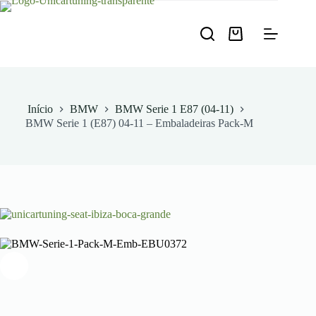
Pular
para
o
Carrinho
conteúdo
de
compras
Início
BMW
BMW Serie 1 E87 (04-11)
BMW Serie 1 (E87) 04-11 – Embaladeiras Pack-M