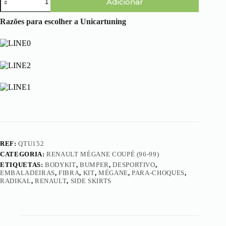
Adicionar
de
Renault
Mégane
Razões para escolher a Unicartuning
Coupé
(96-
99)
-
Kit
Completo
Radikal
REF:
QTU152
CATEGORIA:
RENAULT MÉGANE COUPÉ (96-99)
ETIQUETAS:
BODYKIT
,
BUMPER
,
DESPORTIVO
,
EMBALADEIRAS
,
FIBRA
,
KIT
,
MÉGANE
,
PARA-CHOQUES
,
RADIKAL
,
RENAULT
,
SIDE SKIRTS