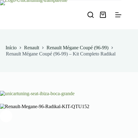
Pular
para
o
Carrinho
conteúdo
de
compras
Início
Renault
Renault Mégane Coupé (96-99)
Renault Mégane Coupé (96-99) – Kit Completo Radikal