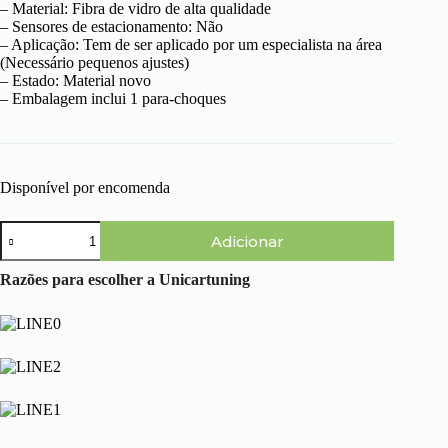
– Material: Fibra de vidro de alta qualidade
– Sensores de estacionamento: Não
– Aplicação: Tem de ser aplicado por um especialista na área
(Necessário pequenos ajustes)
– Estado: Material novo
– Embalagem inclui 1 para-choques
Disponível por encomenda
Quantidade
Adicionar
de
Volkswagen
Golf
Razões para escolher a Unicartuning
IV
(97-
03)
-
Para-
choques
Trás
Racing