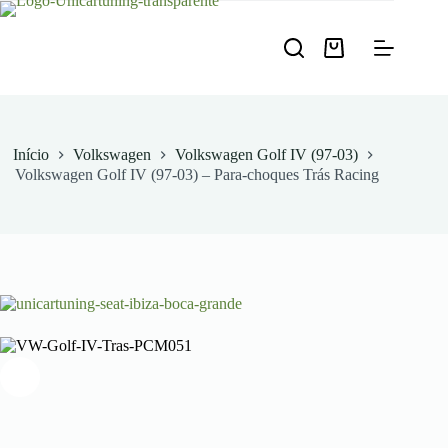
Pular
para
o
Carrinho
conteúdo
de
compras
Início
Volkswagen
Volkswagen Golf IV (97-03)
Volkswagen Golf IV (97-03) – Para-choques Trás Racing